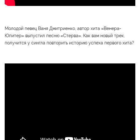
Молодой певец Ваня Дмитриенко, автор хита «Венера-
Юпитер» выпустил песню «Стерва». Как вам новый трек,
получится у сингла повторить историю успеха первого хита?