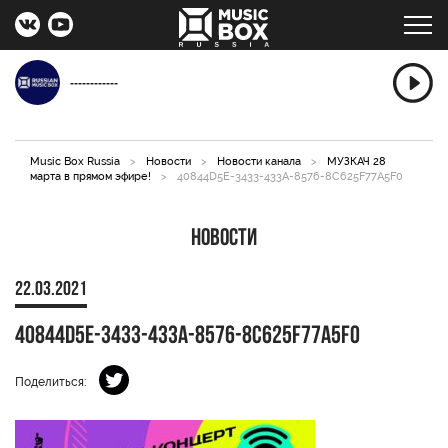
------------
Music Box Russia
>
Новости
>
Новости канала
>
МУЗКАЧ 28
марта в прямом эфире!
>
40844D5E-3433-433A-8576-8C625F77A5F0
Новости
22.03.2021
40844D5E-3433-433A-8576-8C625F77A5F0
Поделиться: