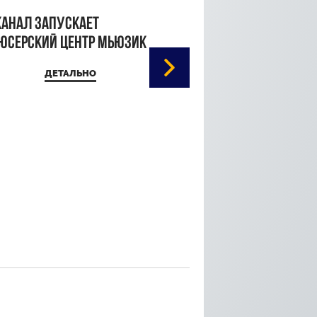
канал запускает
юсерский центр Мьюзик
ДЕТАЛЬНО
Кристина Паршина 
дорожке Каннского
кинофестиваля
ДЕТАЛЬ