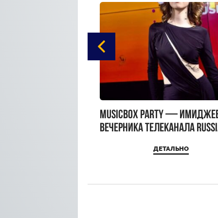
gue Hotel Supreme в
MUSICBOX PARTY — имидже
 Moscow
вечерника телеканала RUSS
MUSICBOX и день рождения
ДЕТАЛЬНО
ДЕТАЛЬНО
Sandra Top