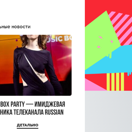
ьные новости
CBOX PARTY — имиджевая
ника телеканала RUSSIAN
CBOX и день рождения
ДЕТАЛЬНО
a Top