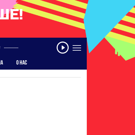
------------
МА
О НАС