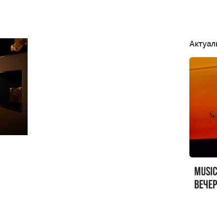
Актуал
MUSI
вечер
MUSI
Sandr