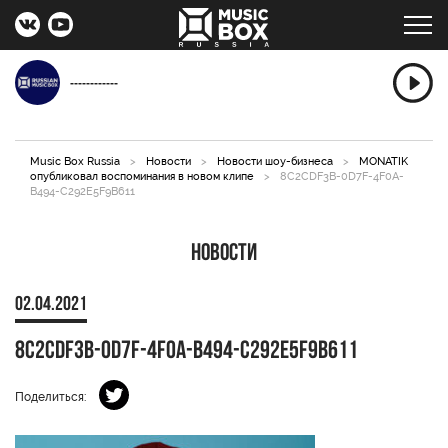
------------
Music Box Russia
>
Новости
>
Новости шоу-бизнеса
>
MONATIK
опубликовал воспоминания в новом клипе
>
8C2CDF3B-0D7F-4F0A-
B494-C292E5F9B611
Новости
02.04.2021
8C2CDF3B-0D7F-4F0A-B494-C292E5F9B611
Поделиться: