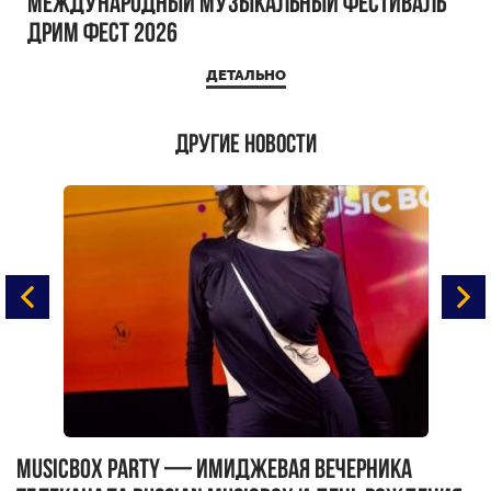
Международный музыкальный фестиваль
ДРИМ ФЕСТ 2026
ДЕТАЛЬНО
Другие новости
MUSICBOX PARTY — имиджевая вечерника
М