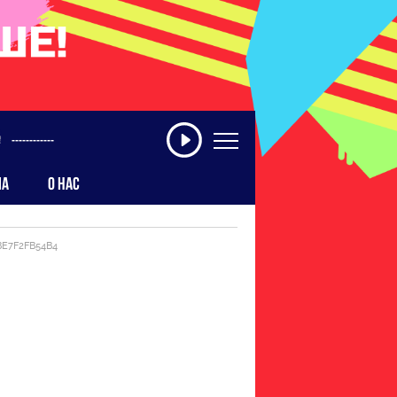
------------
МА
О НАС
BE7F2FB54B4