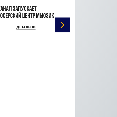
канал запускает
юсерский центр Мьюзик
ДЕТАЛЬНО
Кристина Паршина 
дорожке Каннского
кинофестиваля
ДЕТАЛЬ