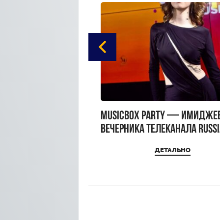
gue Hotel Supreme в
MUSICBOX PARTY — имидже
 Moscow
вечерника телеканала RUSS
MUSICBOX и день рождения
ДЕТАЛЬНО
ДЕТАЛЬНО
Sandra Top