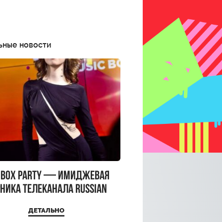
ьные новости
CBOX PARTY — имиджевая
ника телеканала RUSSIAN
CBOX и день рождения
ДЕТАЛЬНО
a Top