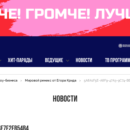
ХИТ-ПАРАДЫ
ВЕДУЩИЕ
НОВОСТИ
ТВ ПРОГРАМ
оу-бизнеса
>
Мировой ремикс от Егора Крида
>
5A8A1F5E-A8F9-47A3-9C74-B
Новости
BE7F2FB54B4