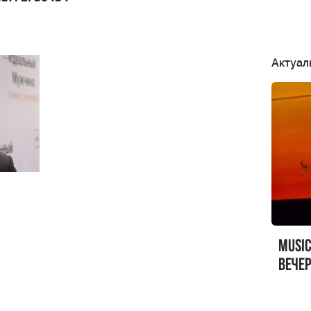
Актуал
MUSI
вечер
MUSI
Sandr