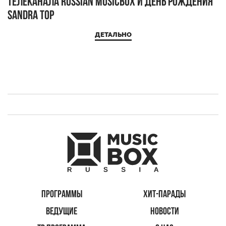
телеканала RUSSIAN MUSICBOX и день рождения
Д
Sandra Top
ДЕТАЛЬНО
ПРОГРАММЫ
ХИТ-ПАРАДЫ
ВЕДУЩИЕ
НОВОСТИ