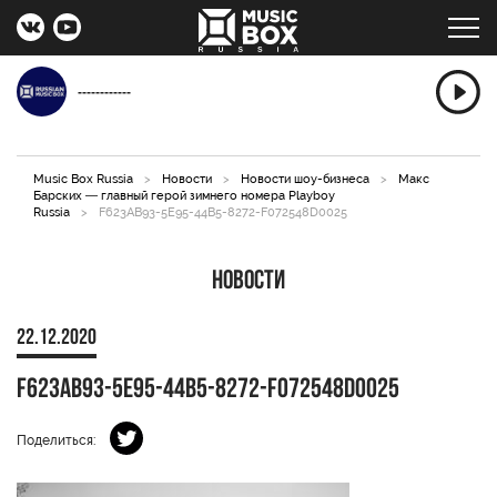
------------
Music Box Russia
>
Новости
>
Новости шоу-бизнеса
>
Макс
Барских — главный герой зимнего номера Playboy
Russia
>
F623AB93-5E95-44B5-8272-F072548D0025
Новости
22.12.2020
F623AB93-5E95-44B5-8272-F072548D0025
Поделиться: