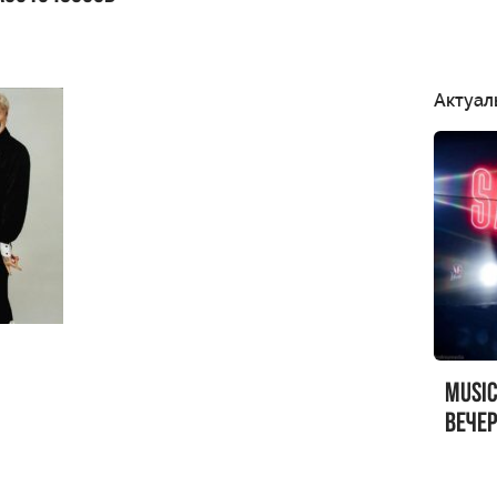
Актуал
MUSI
вечер
MUSI
Sandr