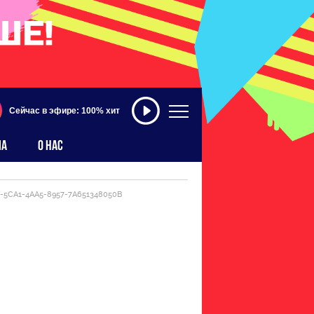
Сейчас в эфире: 100% хит
МА
О НАС
-5CA1-4AA5-8957-7A651348050B