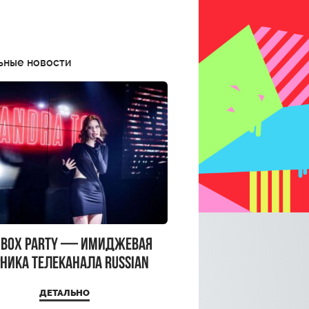
ьные новости
CBOX PARTY — имиджевая
ника телеканала RUSSIAN
CBOX и день рождения
ДЕТАЛЬНО
a Top