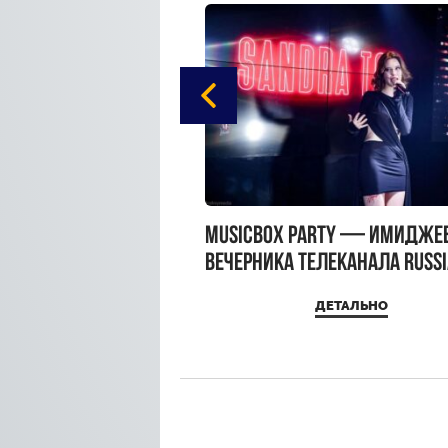
gue Hotel Supreme в
MUSICBOX PARTY — имидже
 Moscow
вечерника телеканала RUSS
MUSICBOX и день рождения
ДЕТАЛЬНО
ДЕТАЛЬНО
Sandra Top