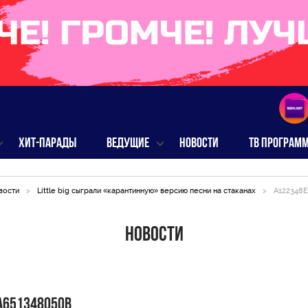
ХИТ-ПАРАДЫ
ВЕДУЩИЕ
НОВОСТИ
ТВ ПРОГРАМ
вости
>
Little big сыграли «карантинную» версию песни на стаканах
>
A122348E
Новости
A651348050B