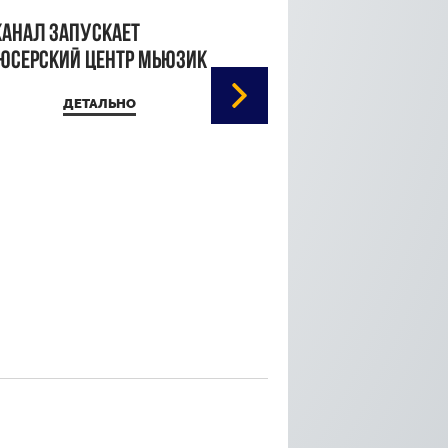
канал запускает
юсерский центр Мьюзик
ДЕТАЛЬНО
Кристина Паршина 
дорожке Каннского
кинофестиваля
ДЕТАЛЬ