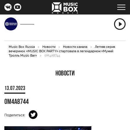
------------
Music Box Russia
>
Новости
>
Новости канала
>
Летняя серия
вечеринок «MUSIC BOX PARTY» стартовала в легендарном «Мумий
Тролль Music Bar»
>
0M4A8744
Новости
13.07.2023
0M4A8744
Поделиться: