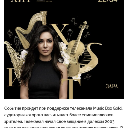
Событие
пройдет
при
поддержке
телеканала
Music
Box
Gold
,
аудитория
которого
насчитывает
более
семи
миллионов
зрителей
.
Телеканал
начал
свое
вещание
в
далеком
2003