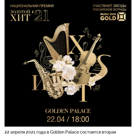
22
апреля
2021
года
в
Golden
Palace
состоится
вторая