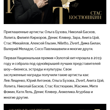
Приглашенные артисты: Ольга
Бузова
, Николай Басков,
Лолита, Филипп Киркоров, Денис
Клявер
, Зара, Анита Цой,
Стас Михайлов, Алексей Глызин,
Niletto
,
Zivert
, Дима Билан,
Валерий Меладзе, Сосо Павлиашвили и многие други.
Первая
Национальная
премия
«Золотой
хит»
прошла
в
2019
году
и
собрала
под
одной
крышей
лучши
х
представителей
шоу
—
бизнеса
,
эстрады
и
культуры
.
Свои
заслуженные
награды
получили
такие
артисты
как
:
Лев
Лещенко
,
Юрий
Антонов
,
Ольга
Бузова
,
Zivert
,
Анита
Цой
,
Лолита
,
Николай
Басков
,
Стас
Костюшкин
,
Жасмин
,
Митя
Фомин
,
Катя
Лель
,
Денис
Клявер
,
Анжелика
Агурбаш
и
многие
другие
.