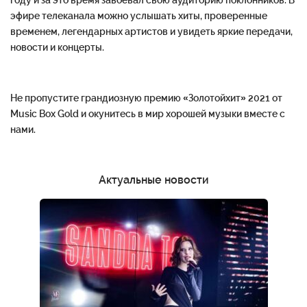
году
и
за
это
время
завоевал
свою
аудиторию
поклонников
.
В
эфире
телеканала
можно
услышать
хиты
,
проверенные
временем
,
легендарных
артистов
и
увидеть
яркие
передачи
,
новости
и
концерты
.
Не
пропустите
грандиозную
премию
«Золотой
хит»
2021
от
Music
Box
Gold
и
окунитесь
в
мир
хорошей
музыки
вместе
с
нами
.
Актуальные новости