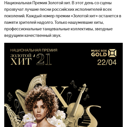
Национальная
Премия
Золотой
хит
.
В
этот
день
со
сцены
прозвучат
лучшие
песни
российских
исполнителей
всех
поколений
.
Каждый
номер
премии
«Золотой
хит»
останется
в
памяти
зрителей
надолго
.
Только
нашумевшие
хиты
,
профессиональные
танцевальные
коллективы
,
звездные
ведущие
и
качественный
звук
.