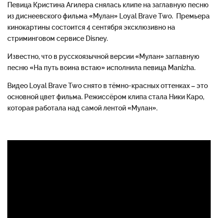
Певица Кристина
Агилера
снялась
клипе
на заглавную песню
из диснеевского фильма «
Мулан
»
Loyal
Brave
Two.
Премьера
кинокартины состоится 4 сентября эксклюзивно на
стриминговом
сервисе
Disney
.
Известно, что
в
русскоязычной версии «
Мулан
» заглавную
песню «На путь воина встаю» исполнила певица
Manizha
.
Видео
Loyal
Brave
Two
снято в тёмно-красных оттенках – это
основной
цвет фильма.
Режиссё
ром клипа стал
а
Ники
Каро
,
которая работала над самой лентой «
Мулан
».