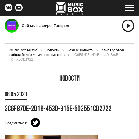
Сейчас в эфире: Танцпол
Music Box Russia
>
Новости
>
Разные новости
>
Клип Бузовой
набрал более 10 млн просмотров
>
2C6F87DE-2D1B-453D-B15E-
503551CD2722
Новости
08.05.2020
2C6F87DE-2D1B-453D-B15E-503551CD2722
Поделиться: