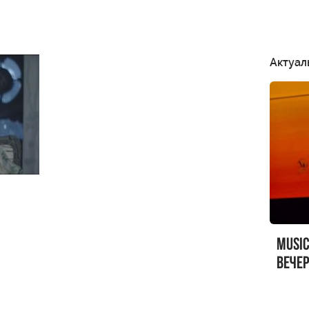
Актуал
MUSI
вечер
MUSI
Sandr