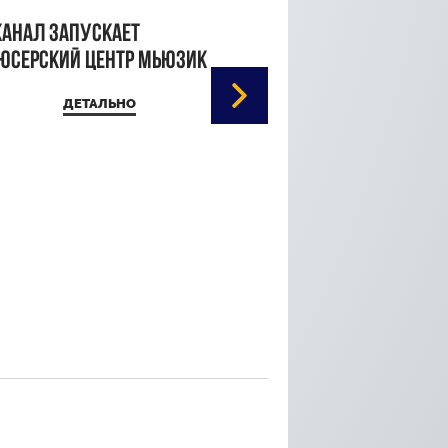
канал запускает
юсерский центр Мьюзик
ДЕТАЛЬНО
Кристина Паршина 
дорожке Каннского
кинофестиваля
ДЕТАЛЬ