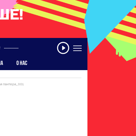
------------
МА
О НАС
я пантера_001