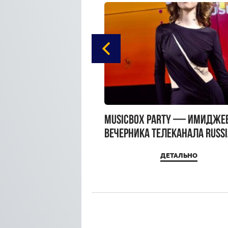
gue Hotel Supreme в
MUSICBOX PARTY — имидже
 Moscow
вечерника телеканала RUSS
MUSICBOX и день рождения
ДЕТАЛЬНО
ДЕТАЛЬНО
Sandra Top