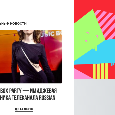
ьные новости
CBOX PARTY — имиджевая
ника телеканала RUSSIAN
CBOX и день рождения
ДЕТАЛЬНО
a Top