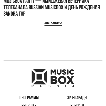
MUSICBOX PARTY — имиджевая вечерника
М
телеканала RUSSIAN MUSICBOX и день рождения
Д
Sandra Top
ДЕТАЛЬНО
ПРОГРАММЫ
ХИТ-ПАРАДЫ