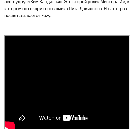
экс-супруги Ким Кардашьян. Это второй ролик Мистера Йе, в
котором он говорит про комика Пита Дэвидсона. На этот раз
песня называется Eazy.