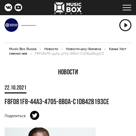
------------
Music Box Russia
>
Новости
>
Новости шоу-бизнеса
>
Канье Уэст
сменил имя
>
F8F081F8-44A3-4705-8B0A-C1DB42B193CE
Новости
22.10.2021
F8F081F8-44A3-4705-8B0A-C1DB42B193CE
Поделиться: