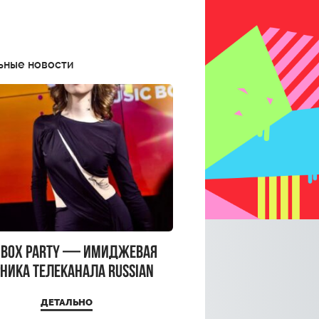
ьные новости
CBOX PARTY — имиджевая
ника телеканала RUSSIAN
CBOX и день рождения
ДЕТАЛЬНО
a Top