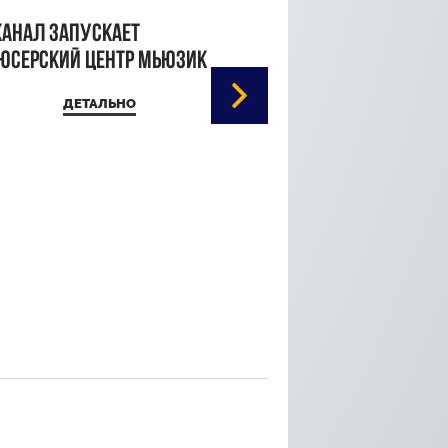
канал запускает
юсерский центр Мьюзик
ДЕТАЛЬНО
Кристина Паршина 
дорожке Каннского
кинофестиваля
ДЕТАЛЬ