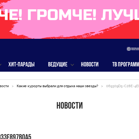
ХИТ-ПАРАДЫ
ВЕДУЩИЕ
НОВОСТИ
ТВ ПРОГРАМ
вости
>
Какие курорты выбрали для отдыха наши звезды?
>
069309D5-C28E-4E
Новости
D33F897B0A5