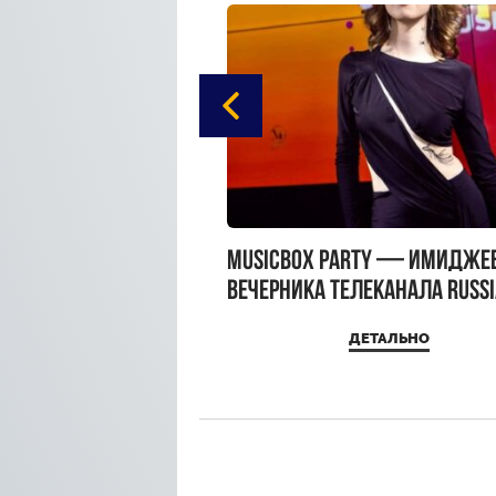
gue Hotel Supreme в
MUSICBOX PARTY — имидже
 Moscow
вечерника телеканала RUSS
MUSICBOX и день рождения
ДЕТАЛЬНО
ДЕТАЛЬНО
Sandra Top