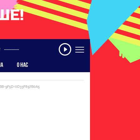
------------
МА
О НАС
BB-9F5D-0D33F897B0A5