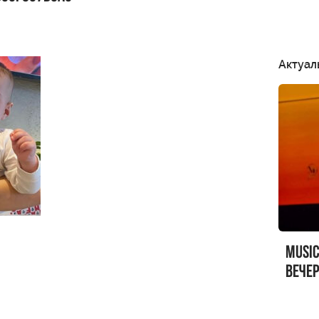
Актуал
MUSI
вечер
MUSI
Sandr