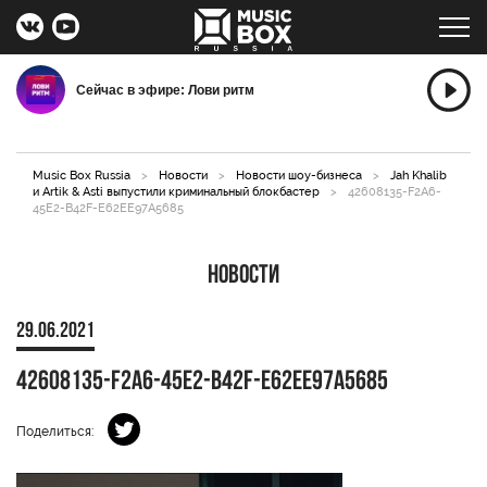
Сейчас в эфире: Лови ритм
Music Box Russia
>
Новости
>
Новости шоу-бизнеса
>
Jah Khalib
и Artik & Asti выпустили криминальный блокбастер
>
42608135-F2A6-
45E2-B42F-E62EE97A5685
Новости
29.06.2021
42608135-F2A6-45E2-B42F-E62EE97A5685
Поделиться: