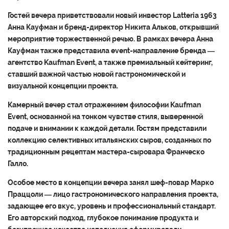
Гостей вечера приветствовали новый инвестор Latteria 1963
Анна Кауфман и бренд-директор Никита Альков, открывший
мероприятие торжественной речью. В рамках вечера Анна
Кауфман также представила event-направление бренда —
агентство Kaufman Event, а также премиальный кейтеринг,
ставший важной частью новой гастрономической и
визуальной концепции проекта.
Камерный вечер стал отражением философии Kaufman
Event, основанной на тонком чувстве стиля, выверенной
подаче и внимании к каждой детали. Гостям представили
коллекцию селективных итальянских сыров, созданных по
традиционным рецептам мастера-сыровара Франческо
Галло.
Особое место в концепции вечера занял шеф-повар Марко
Праццоли — лицо гастрономического направления проекта,
задающее его вкус, уровень и профессиональный стандарт.
Его авторский подход, глубокое понимание продукта и