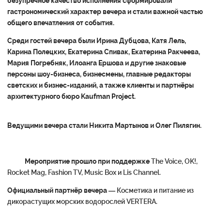
безупречное качество исполнения сформировали
гастрономический характер вечера и стали важной частью
общего впечатления от события.
Среди гостей вечера были Ирина Дубцова, Катя Лель,
Карина Полецких, Екатерина Спивак, Екатерина Ракчеева,
Мария Погребняк, Илоанга Ершова и другие знаковые
персоны шоу-бизнеса, бизнесмены, главные редакторы
светских и бизнес-изданий, а также клиенты и партнёры
архитектурного бюро Kaufman Project.
Ведущими вечера стали Никита Мартынов и Олег Пилягин.
Мероприятие
прошло
при
поддержке
The Voice, OK!,
Rocket Mag, Fashion TV, Music Box и Lis Channel.
Официальный партнёр вечера
— Косметика и питание из
дикорастущих морских водорослей VERTERA.