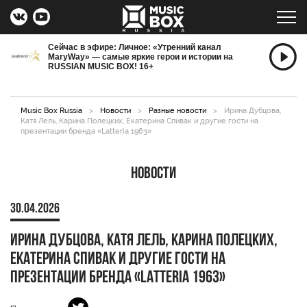
Сейчас в эфире: Личное: «Утренний канал
MaryWay» — самые яркие герои и истории на
RUSSIAN MUSIC BOX! 16+
Music Box Russia
>
Новости
>
Разные новости
>
Ирина Дубцова,
Катя Лель, Карина Полецких, Екатерина Спивак и другие гости на
презентации бренда «Latteria 1963»
Новости
30.04.2026
Ирина Дубцова, Катя Лель, Карина Полецких,
Екатерина Спивак и другие гости на
презентации бренда «Latteria 1963»