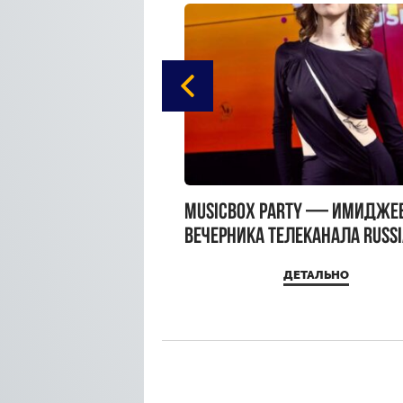
gue Hotel Supreme в
MUSICBOX PARTY — имидже
 Moscow
вечерника телеканала RUSS
MUSICBOX и день рождения
ДЕТАЛЬНО
ДЕТАЛЬНО
Sandra Top