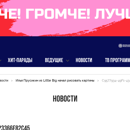
ХИТ-ПАРАДЫ
ВЕДУЩИЕ
НОВОСТИ
ТВ ПРОГРАМ
вости
>
Илья Прусикин из Little Big начал рисовать картины
>
C9577934-49F1-4
Новости
23366E82C45