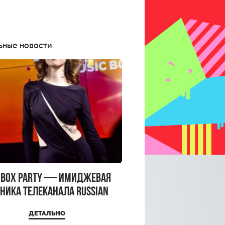
ьные новости
CBOX PARTY — имиджевая
ника телеканала RUSSIAN
CBOX и день рождения
ДЕТАЛЬНО
a Top