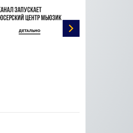
канал запускает
юсерский центр Мьюзик
ДЕТАЛЬНО
Кристина Паршина 
дорожке Каннского
кинофестиваля
ДЕТАЛЬ