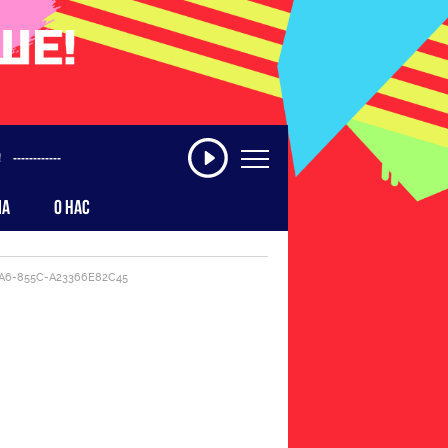
------------
МА
О НАС
3A6-855C-A23366E82C45