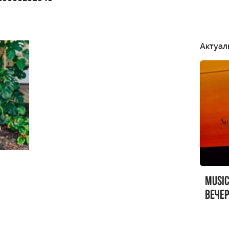
Актуал
MUSI
вечер
MUSI
Sandr