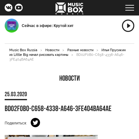
Сейчас в эфире: Крутой хит
Music Box Russia
>
Новости
>
Разные новости
>
Илья Прусикин
из Little Big начал рисовать картины
>
BD02F0B0-C658-4338-A646-
3FE404BA64AE
Новости
25.03.2020
BD02F0B0-C658-4338-A646-3FE404BA64AE
Поделиться: