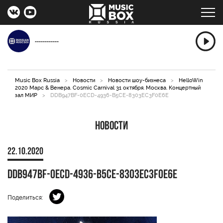
------------
Music Box Russia
>
Новости
>
Новости шоу-бизнеса
>
HelloWin
2020 Марс & Венера. Cosmic Carnival 31 октября. Москва. Концертный
зал МИР
>
DDB947BF-0ECD-4936-B5CE-8303EC3F0E6E
Новости
22.10.2020
DDB947BF-0ECD-4936-B5CE-8303EC3F0E6E
Поделиться: