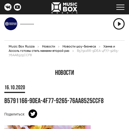
------------
Music Box Russia
>
Новости
>
Новости шоу-бизнеса
>
Ханна и
Ассоль готовы стать мамами второй раз
>
B5791166-9DEA-4F77-9265-
76AA8525CCF8
Новости
16.10.2020
B5791166-9DEA-4F77-9265-76AA8525CCF8
Поделиться: