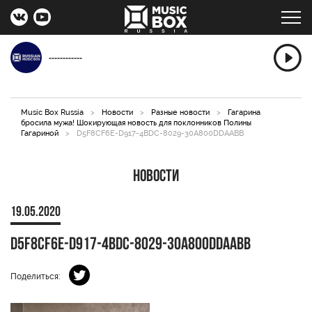
------------
Music Box Russia
>
Новости
>
Разные новости
>
Гагарина
бросила мужа! Шокирующая новость для поклонников Полины
Гагариной
>
D5F8CF6E-D917-4BDC-8029-30A800DDAABB
Новости
19.05.2020
D5F8CF6E-D917-4BDC-8029-30A800DDAABB
Поделиться: