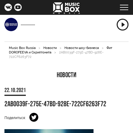
------------
Music Box Russia
>
Новости
>
Новости шоу-бизнеса
>
Фит
DOROFEEVA и Скриптонита
>
2AB0039F-275E-47BD-928E-
722CF6263F72
Новости
22.10.2021
2AB0039F-275E-47BD-928E-722CF6263F72
Поделиться: