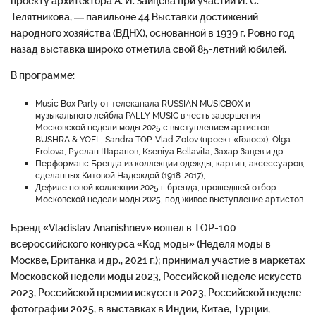
проекту архитектора А. И. Зайцева при участии И. С.
Телятникова, — павильоне 44 Выставки достижений
народного хозяйства (ВДНХ), основанной в 1939 г. Ровно год
назад выставка широко отметила свой 85-летний юбилей.
В программе:
Music Box Party от телеканала RUSSIAN MUSICBOX и
музыкального лейбла PALLY MUSIC в честь завершения
Московской недели моды 2025 с выступлением артистов:
BUSHRA & YOEL, Sandra TOP, Vlad Zotov (проект «Голос»), Olga
Frolova, Руслан Шарапов, Kseniya Bellavita, Захар Зацев и др.;
Перформанс Бренда из коллекции одежды, картин, аксессуаров,
сделанных Китовой Надеждой (1918-2017);
Дефиле новой коллекции 2025 г. бренда, прошедшей отбор
Московской недели моды 2025, под живое выступление артистов.
Бренд «Vladislav Ananishnev» вошел в ТОР-100
всероссийского конкурса «Код моды» (Неделя моды в
Москве, Британка и др., 2021 г.); принимал участие в маркетах
Московской недели моды 2023, Российской неделе искусств
2023, Российской премии искусств 2023, Российской неделе
фотографии 2025, в выставках в Индии, Китае, Турции,