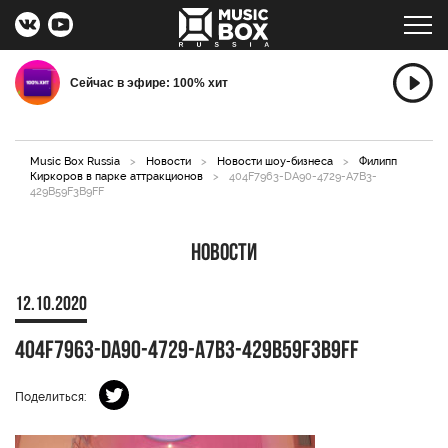
Сейчас в эфире: 100% хит
Music Box Russia
>
Новости
>
Новости шоу-бизнеса
>
Филипп
Киркоров в парке аттракционов
>
404F7963-DA90-4729-A7B3-
429B59F3B9FF
Новости
12.10.2020
404F7963-DA90-4729-A7B3-429B59F3B9FF
Поделиться: