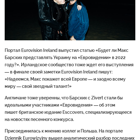
Портал Eurovision Ireland выпустил
статью
«Будет ли Макс
Барских представлять Украину на «Евровидении» в 2022
году?». Ирландское сообщество тоже ждет его выступления
— в финале своей заметки Eurovision Ireland пишут:
«Надеемся, Макс покажет всей Европе — и заодно всему
миру — свой звездный талант!»
Англичане тоже уверенны, что Барских с Zivert стали бы
идеальными участниками «Евровидения» — об этом
пишет
британское издание Esccovers, специализирующееся
на новостях песенного конкурса.
Присоединилась к мнению коллег и Польша. На портале
Dziennik Eurowizyjny
вышел
аналитический разбор последних