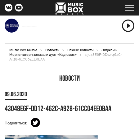
------------
Music Box Russia
>
Новости
>
Разные новости
>
Элджей и
Моргенштерн записали дуэт «Кадиллак»
>
43048E6F-DD12-462C-
A928-61CC04EE0BAA
Новости
09.06.2020
43048E6F-DD12-462C-A928-61CC04EE0BAA
Поделиться: