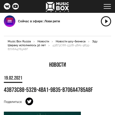
Сейчас в эфире: Лови ритм
Music Box Russia
>
Новости
>
Новости шоу-бизнеса
>
Эду
Ширану исполнилось 30 лет
>
43B73C88-532B-4BA1-9B35-
B706A4785A8F
Новости
19.02.2021
43B73C88-532B-4BA1-9B35-B706A4785A8F
Поделиться: