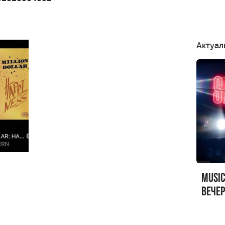
Актуал
MUSI
вечер
MUSI
Sandr