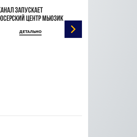
канал запускает
юсерский центр Мьюзик
ДЕТАЛЬНО
Кристина Паршина 
дорожке Каннского
кинофестиваля
ДЕТАЛЬ