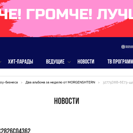
ХИТ-ПАРАДЫ
ВЕДУЩИЕ
НОВОСТИ
ТВ ПРОГРАМ
оу-бизнеса
>
Два альбома за неделю от MORGENSHTERN
>
32775D8B-6E73-4
Новости
C2826C04362