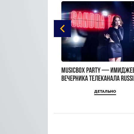
gue Hotel Supreme в
MUSICBOX PARTY — имидже
 Moscow
вечерника телеканала RUSS
MUSICBOX и день рождения
ДЕТАЛЬНО
ДЕТАЛЬНО
Sandra Top