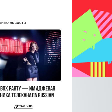
ьные новости
CBOX PARTY — имиджевая
ника телеканала RUSSIAN
CBOX и день рождения
ДЕТАЛЬНО
a Top