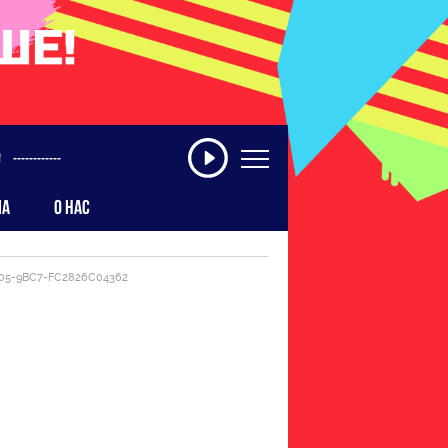
------------
МА
О НАС
405-9BC7-FC2826C04362