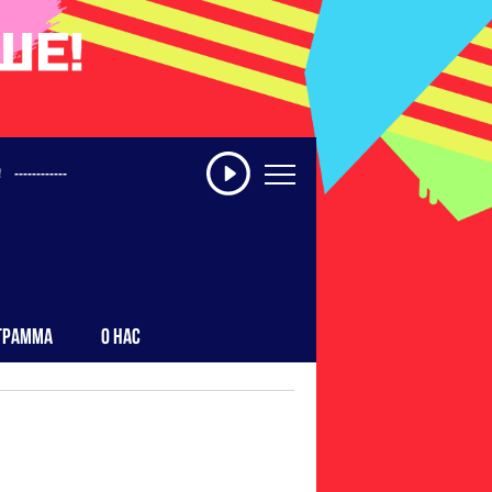
------------
ГРАММА
О НАС