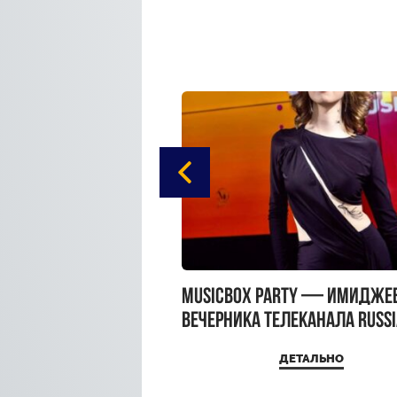
gue Hotel Supreme в
MUSICBOX PARTY — имидже
 Moscow
вечерника телеканала RUSS
MUSICBOX и день рождения
ДЕТАЛЬНО
ДЕТАЛЬНО
Sandra Top