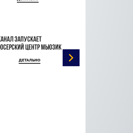
канал запускает
юсерский центр Мьюзик
ДЕТАЛЬНО
Кристина Паршина 
дорожке Каннского
кинофестиваля
ДЕТАЛЬ