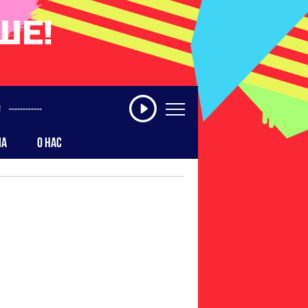
------------
МА
О НАС