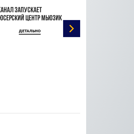
канал запускает
юсерский центр Мьюзик
ДЕТАЛЬНО
Кристина Паршина 
дорожке Каннского
кинофестиваля
ДЕТАЛЬ