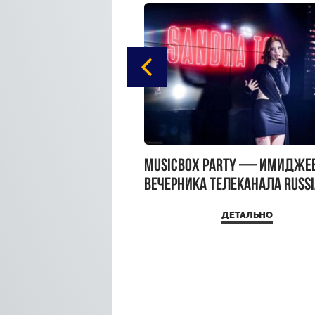
gue Hotel Supreme в
MUSICBOX PARTY — имидже
 Moscow
вечерника телеканала RUSS
MUSICBOX и день рождения
ДЕТАЛЬНО
ДЕТАЛЬНО
Sandra Top