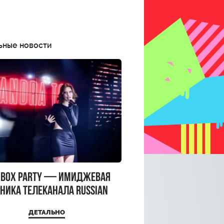
ьные новости
CBOX PARTY — имиджевая
ника телеканала RUSSIAN
CBOX и день рождения
ДЕТАЛЬНО
a Top