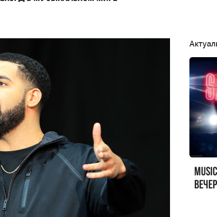
Актуал
MUSI
вечер
MUSI
Sandr