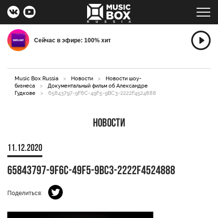
Сейчас в эфире: 100% хит
Music Box Russia
>
Новости
>
Новости шоу-
бизнеса
>
Документальный фильм об Александре
Гудкове
>
65843797-9F6C-49F5-9BC3-2222F4524888
Новости
11.12.2020
65843797-9F6C-49F5-9BC3-2222F4524888
Поделиться: