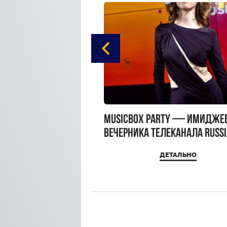
gue Hotel Supreme в
MUSICBOX PARTY — имидже
 Moscow
вечерника телеканала RUSS
MUSICBOX и день рождения
ДЕТАЛЬНО
ДЕТАЛЬНО
Sandra Top