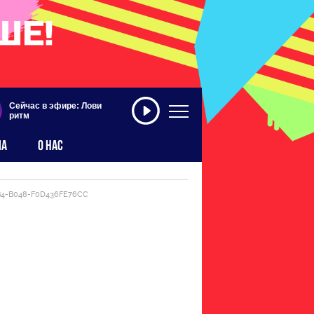
Сейчас в эфире: Лови
ритм
МА
О НАС
B4-B048-F0D436FE76CC