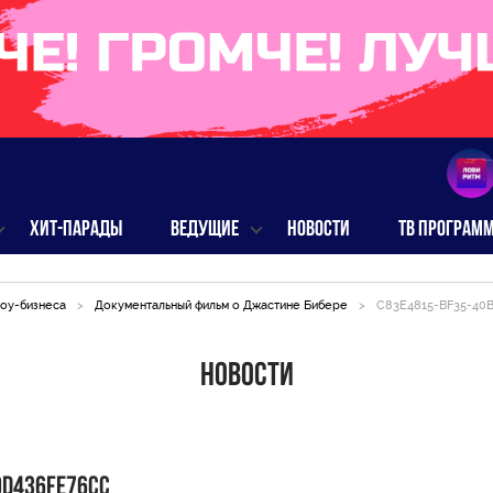
ХИТ-ПАРАДЫ
ВЕДУЩИЕ
НОВОСТИ
ТВ ПРОГРАМ
оу-бизнеса
>
Документальный фильм о Джастине Бибере
>
C83E4815-BF35-40
Новости
0D436FE76CC