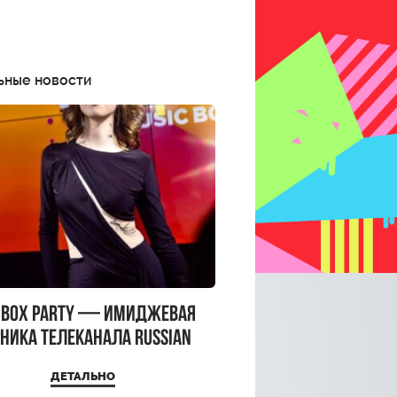
ьные новости
CBOX PARTY — имиджевая
ника телеканала RUSSIAN
CBOX и день рождения
ДЕТАЛЬНО
a Top