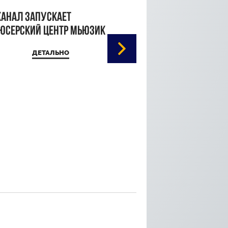
канал запускает
юсерский центр Мьюзик
ДЕТАЛЬНО
Кристина Паршина 
дорожке Каннского
кинофестиваля
ДЕТАЛЬ