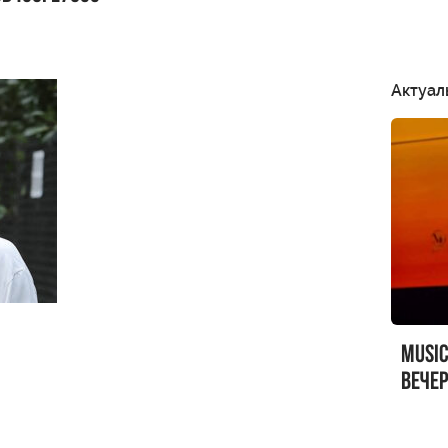
Актуал
MUSI
вечер
MUSI
Sandr