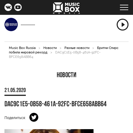
------------
Music Box Russia
>
Новости
>
Разные новости
>
Бритни Спирс
побила мировой рекорд
>
DAC9C1E5-0B58-461A-92FC-
BFCE658ABB64
Новости
21.05.2020
DAC9C1E5-0B58-461A-92FC-BFCE658ABB64
Поделиться: