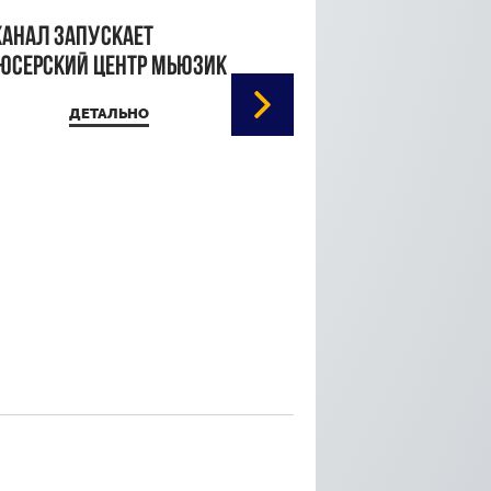
канал запускает
юсерский центр Мьюзик
ДЕТАЛЬНО
Кристина Паршина 
дорожке Каннского
кинофестиваля
ДЕТАЛЬ