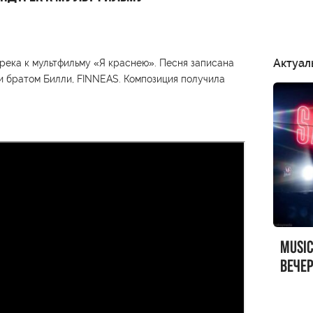
Актуал
река к мультфильму «Я краснею». Песня записана
и братом Билли, FINNEAS. Композиция получила
MUSI
вечер
MUSI
Sandr