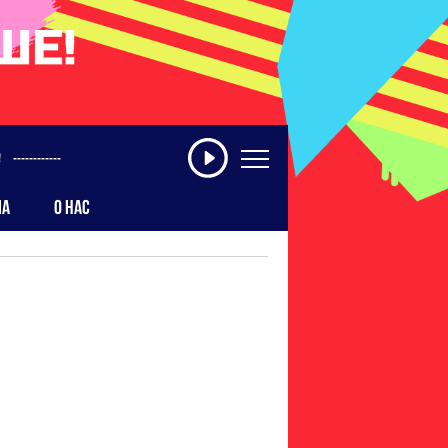
------------
МА
О НАС