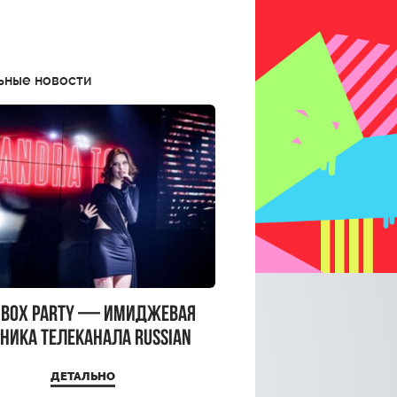
ьные новости
CBOX PARTY — имиджевая
ника телеканала RUSSIAN
CBOX и день рождения
ДЕТАЛЬНО
a Top