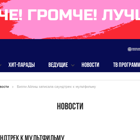
ХИТ-ПАРАДЫ
ВЕДУЩИЕ
НОВОСТИ
ТВ ПРОГРАМ
вости
>
Билли Айлиш записала саундтрек к мультфильму
Новости
ундтрек к мультфильму