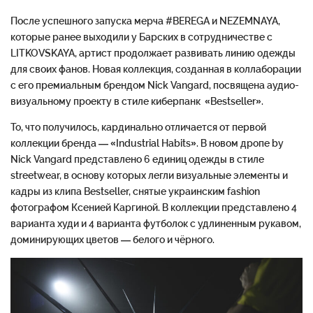
После успешного запуска мерча #BEREGA и NEZEMNAYA,
которые ранее выходили у Барских в сотрудничестве с
LITKOVSKAYA, артист продолжает развивать линию одежды
для своих фанов. Новая коллекция, созданная в коллаборации
с его премиальным брендом Nick Vangard, посвящена аудио-
визуальному проекту в стиле киберпанк «Bestseller».
То, что получилось, кардинально отличается от первой
коллекции бренда — «Industrial Habits». В новом дропе by
Nick Vangard представлено 6 единиц одежды в стиле
streetwear, в основу которых легли визуальные элементы и
кадры из клипа Bestseller, снятые украинским fashion
фотографом Ксенией Каргиной. В коллекции представлено 4
варианта худи и 4 варианта футболок с удлиненным рукавом,
доминирующих цветов — белого и чёрного.