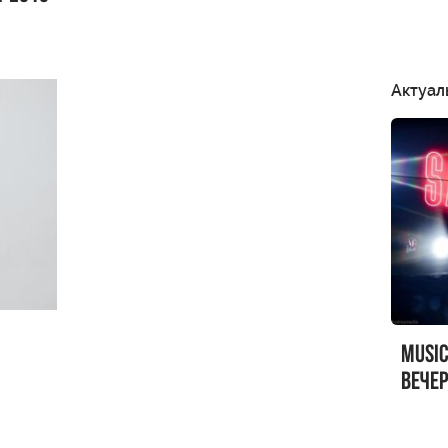
Актуал
MUSI
вечер
MUSI
Sandr