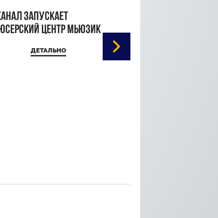
канал запускает
юсерский центр Мьюзик
ДЕТАЛЬНО
Кристина Паршина 
дорожке Каннского
кинофестиваля
ДЕТАЛЬ