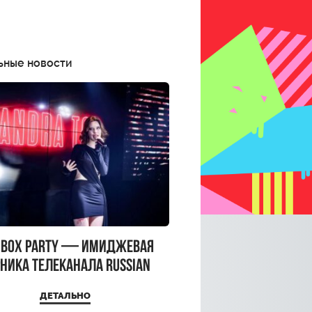
ьные новости
CBOX PARTY — имиджевая
ника телеканала RUSSIAN
CBOX и день рождения
ДЕТАЛЬНО
a Top