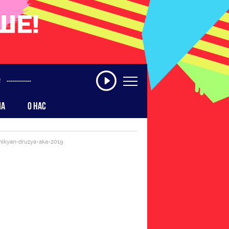
------------
МА
О НАС
mikyan-druzya-aka-2019