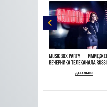
gue Hotel Supreme в
MUSICBOX PARTY — имидже
 Moscow
вечерника телеканала RUSS
MUSICBOX и день рождения
ДЕТАЛЬНО
ДЕТАЛЬНО
Sandra Top