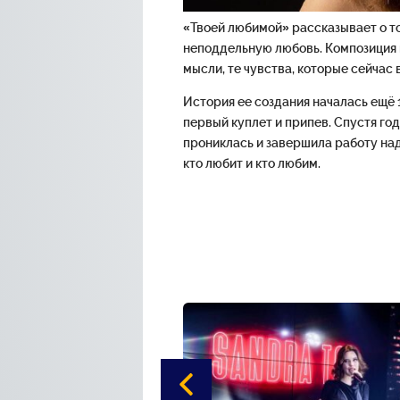
«Твоей любимой» рассказывает о т
неподдельную любовь. Композиция 
мысли, те чувства, которые сейчас 
История ее создания началась ещё 
первый куплет и припев. Спустя го
прониклась и завершила работу над
кто любит и кто любим.