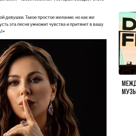
й девушки. Такое простое желание, но как же
усть эта песня умножит чувства и притянет в вашу
ь!»
Меж
музы
ФЕСТ