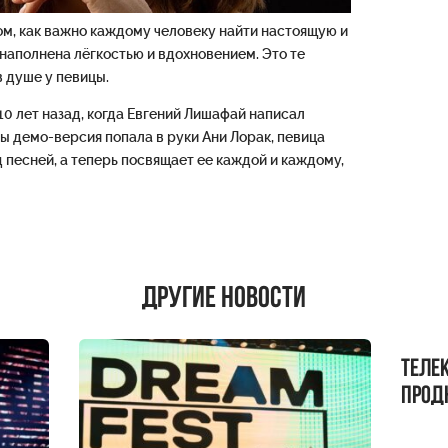
ом, как важно каждому человеку найти настоящую и
наполнена лёгкостью и вдохновением. Это те
в душе у певицы.
10 лет назад, когда Евгений Лишафай написал
ды демо-версия попала в руки Ани Лорак, певица
 песней, а теперь посвящает ее каждой и каждому,
Другие новости
Теле
прод
бокс!