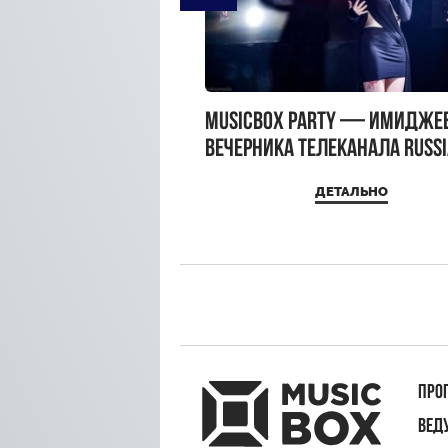
gue Hotel Supreme в
MUSICBOX PARTY — имидже
 Moscow
вечерника телеканала RUSS
MUSICBOX и день рождения
ДЕТАЛЬНО
ДЕТАЛЬНО
Sandra Top
ПРО
ВЕД