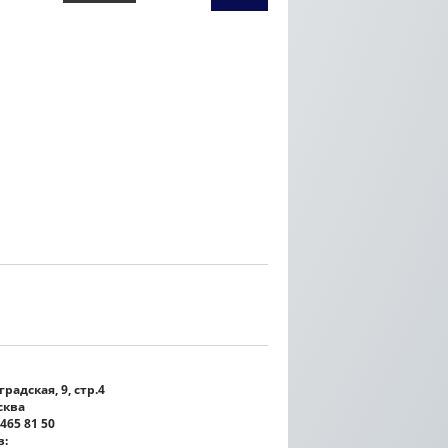
Кристина Паршина 
дорожке Каннского
кинофестиваля
ДЕТАЛЬ
радская, 9, стр.4
сква
 465 81 50
в: