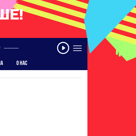
------------
МА
О НАС