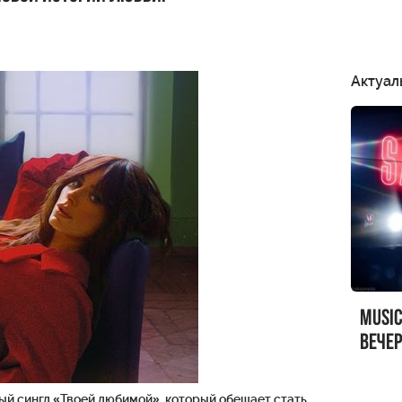
Актуал
MUSI
вечер
MUSI
Sandr
ый сингл «Твоей любимой», который обещает стать