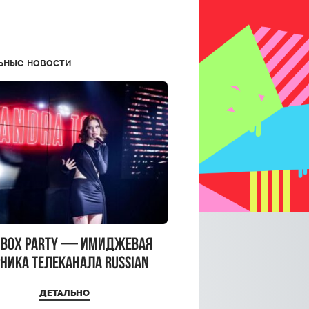
ьные новости
CBOX PARTY — имиджевая
ника телеканала RUSSIAN
CBOX и день рождения
ДЕТАЛЬНО
a Top