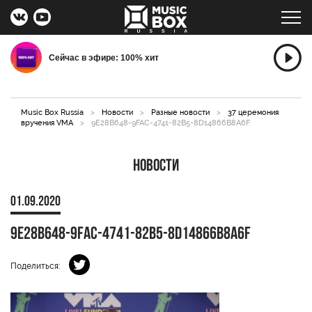
Сейчас в эфире: 100% хит
Music Box Russia
>
Новости
>
Разные новости
>
37 церемония
вручения VMA
>
9E28B648-9FAC-4741-82B5-8D14866B8A6F
Новости
01.09.2020
9E28B648-9FAC-4741-82B5-8D14866B8A6F
Поделиться: