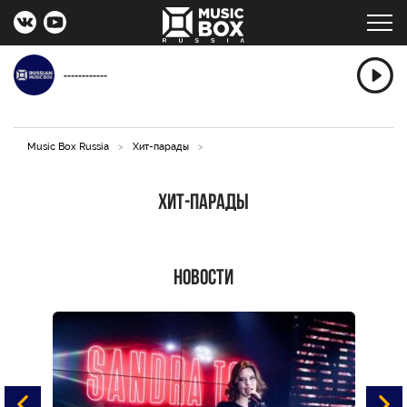
------------
Music Box Russia
>
Хит-парады
>
Хит-парады
Новости