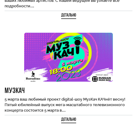
ваших любимых артистов. С нашей ведущей вы узнаете все
подробности…
Детально
МузКач
5 марта ваш любимый проект digital-шоу МузКач КАЧнёт весну!
Пятый юбилейный выпуск мега-масштабного телевизионного
концерта состоится 5 марта в…
Детально