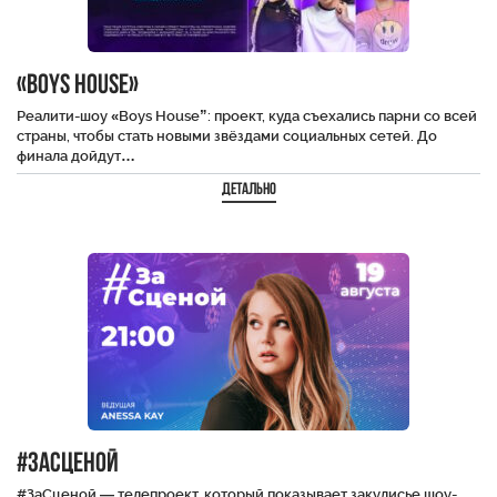
«BOYS HOUSE»
Реалити-шоу «Boys House”: проект, куда съехались парни со всей
страны, чтобы стать новыми звёздами социальных сетей. До
финала дойдут…
Детально
#ЗаСценой
#ЗаСценой — телепроект, который показывает закулисье шоу-