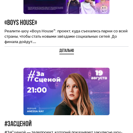
«BOYS HOUSE»
Реалити-шоу «Boys House”: проект, куда съехались парни со всей
страны, чтобы стать новыми звёздами социальных сетей. До
финала дойдут…
Детально
#ЗаСценой
#ЗаСценой — телепроект, который показывает закулисье шоу-