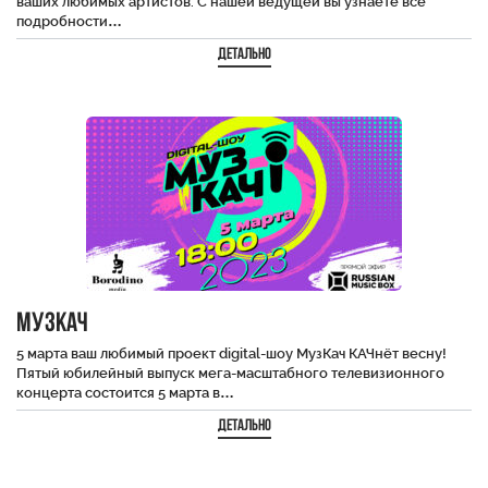
ваших любимых артистов. С нашей ведущей вы узнаете все
подробности…
Детально
МузКач
5 марта ваш любимый проект digital-шоу МузКач КАЧнёт весну!
Пятый юбилейный выпуск мега-масштабного телевизионного
концерта состоится 5 марта в…
Детально