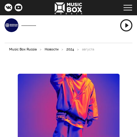
------------
Music Box Russia
>
Новости
>
2024
>
августа