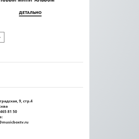
чины»
ДЕТАЛЬНО
»
радская, 9, стр.4
сква
 465 81 50
в:
@musicboxtv.ru