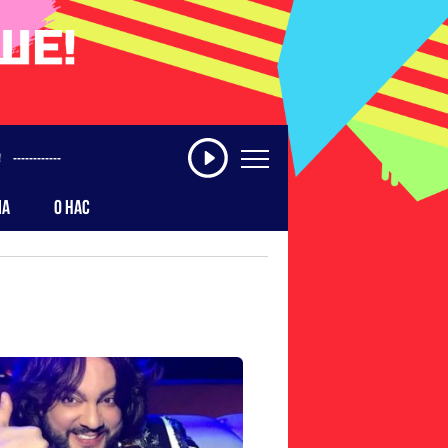
------------
МА
О НАС