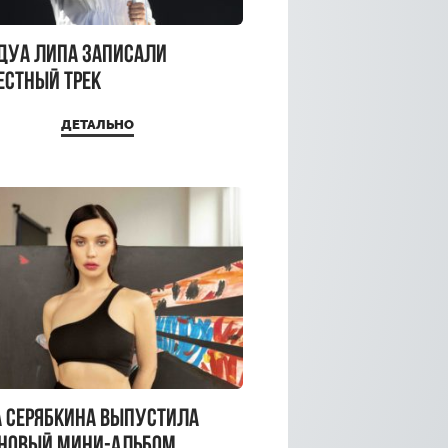
 Дуа Липа записали
естный трек
ДЕТАЛЬНО
а Серябкина выпустила
 новый мини-альбом