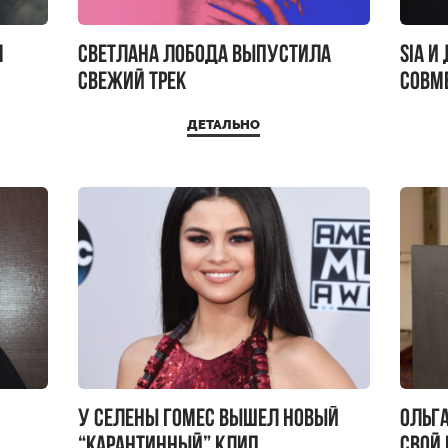
м
Светлана Лобода выпустила
Sia и
свежий трек
совм
ДЕТАЛЬНО
У Селены Гомес вышел новый
Ольг
“карантинный” клип
свой