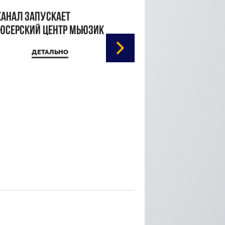
канал запускает
юсерский центр Мьюзик
ДЕТАЛЬНО
Кристина Паршина 
дорожке Каннского
кинофестиваля
ДЕТАЛЬ