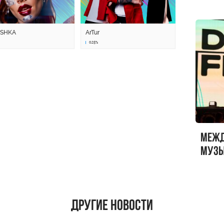
USHKA
ArTur
0.25%
Меж
музы
ФЕСТ
Другие новости