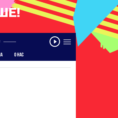
------------
МА
О НАС