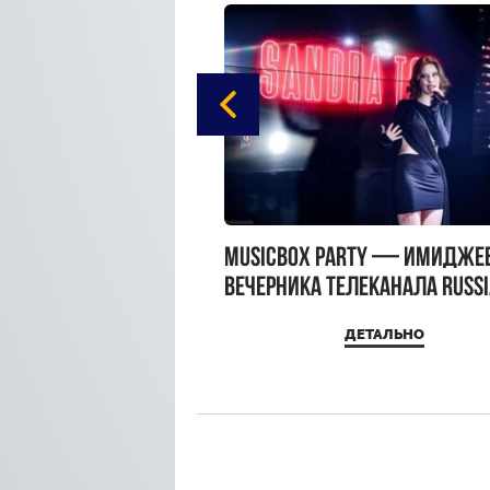
gue Hotel Supreme в
MUSICBOX PARTY — имидже
 Moscow
вечерника телеканала RUSS
MUSICBOX и день рождения
ДЕТАЛЬНО
ДЕТАЛЬНО
Sandra Top