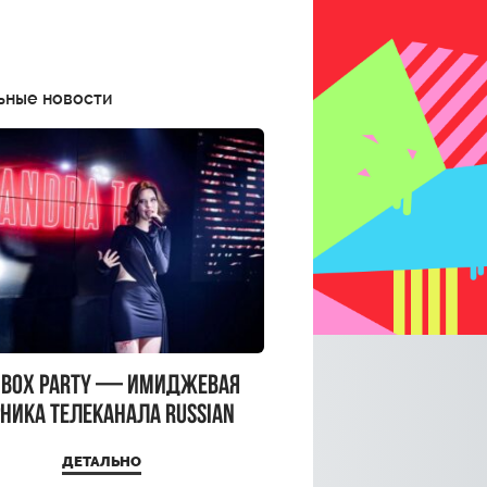
ьные новости
CBOX PARTY — имиджевая
ника телеканала RUSSIAN
CBOX и день рождения
ДЕТАЛЬНО
a Top