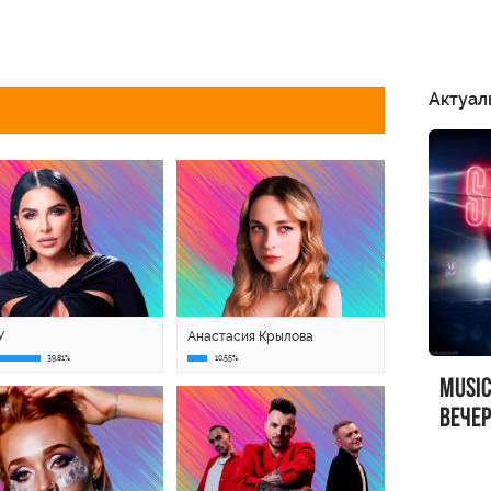
Актуал
У
Анастасия Крылова
39.81%
10.55%
MUSI
вечер
MUSI
Sandr